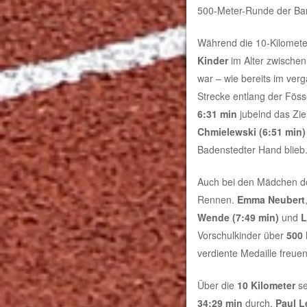
500-Meter-Runde der Bam
Während die 10-Kilomete
Kinder
im Alter zwische
war – wie bereits im ve
Strecke entlang der Fös
6:31 min
jubelnd das Zie
Chmielewski (6:51 min)
Badenstedter Hand blieb
Auch bei den Mädchen do
Rennen.
Emma Neubert
Wende (7:49 min)
und
L
Vorschulkinder über
500 
verdiente Medaille freuen
Über die
10 Kilometer
se
34:29 min
durch.
Paul L