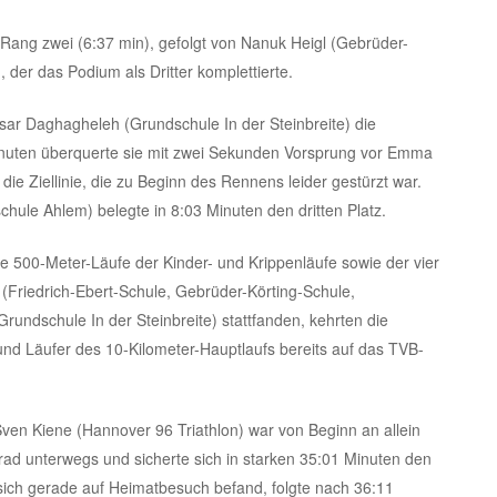
h Rang zwei (6:37 min), gefolgt von Nanuk Heigl (Gebrüder-
, der das Podium als Dritter komplettierte.
ar Daghagheleh (Grundschule In der Steinbreite) die
inuten überquerte sie mit zwei Sekunden Vorsprung vor Emma
ie Ziellinie, die zu Beginn des Rennens leider gestürzt war.
hule Ahlem) belegte in 8:03 Minuten den dritten Platz.
 500-Meter-Läufe der Kinder- und Krippenläufe sowie der vier
 (Friedrich-Ebert-Schule, Gebrüder-Körting-Schule,
undschule In der Steinbreite) stattfanden, kehrten die
und Läufer des 10-Kilometer-Hauptlaufs bereits auf das TVB-
en Kiene (Hannover 96 Triathlon) war von Beginn an allein
ad unterwegs und sicherte sich in starken 35:01 Minuten den
sich gerade auf Heimatbesuch befand, folgte nach 36:11