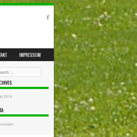
TAKT
IMPRESSUM
arch
CHIVES
ai 2016
TA
nmelden