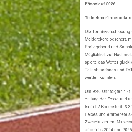
Fösselauf 2026
Teilnehmer*innenrekord
Die Terminverschiebung v
Melderekord beschert, mi
Freitagabend und Samsta
Möglichkeit zur Nachmel
spielte das Wetter glück
Teilnehmerinnen und Teil
werden konnten.
Um 9:40 Uhr folgten 171 
entlang der Fösse und a
Iser (TV Badenstedt, 6:30
Feldes und erarbeitete 
Zweitplatzierten. Mit se
er bereits 2024 und 2025