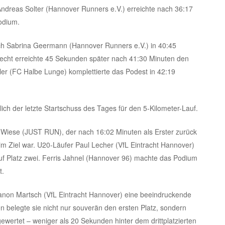
ndreas Solter (Hannover Runners e.V.) erreichte nach 36:17
Podium.
ich Sabrina Geermann (Hannover Runners e.V.) in 40:45
recht erreichte 45 Sekunden später nach 41:30 Minuten den
ler (FC Halbe Lunge) komplettierte das Podest in 42:19
lich der letzte Startschuss des Tages für den 5-Kilometer-Lauf.
n Wiese (JUST RUN), der nach 16:02 Minuten als Erster zurück
im Ziel war. U20-Läufer Paul Lecher (VfL Eintracht Hannover)
auf Platz zwei. Ferris Jahnel (Hannover 96) machte das Podium
t.
anon Martsch (VfL Eintracht Hannover) eine beeindruckende
n belegte sie nicht nur souverän den ersten Platz, sondern
ewertet – weniger als 20 Sekunden hinter dem drittplatzierten