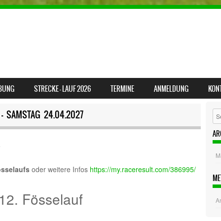
BUNG
STRECKE – LAUF 2026
TERMINE
ANMELDUNG
KON
7 — SAMSTAG 24.04.2027
Se
AR
e
M
össelaufs
oder weitere Infos
https://my.raceresult.com/386995/
ME
12. Fösselauf
A