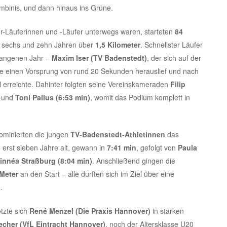
binis, und dann hinaus ins Grüne.
r-Läuferinnen und -Läufer unterwegs waren, starteten
84
n sechs und zehn Jahren über
1,5 Kilometer
. Schnellster Läufer
rgangenen Jahr –
Maxim Iser (TV Badenstedt)
, der sich auf der
se einen Vorsprung von rund 20 Sekunden herauslief und nach
l erreichte. Dahinter folgten seine Vereinskameraden
Filip
und
Toni Pallus (6:53 min)
, womit das Podium komplett in
.
minierten die jungen
TV-Badenstedt-Athletinnen
das
, erst sieben Jahre alt, gewann in
7:41 min
, gefolgt von
Paula
innéa Straßburg (8:04 min)
. Anschließend gingen die
Meter
an den Start – alle durften sich im Ziel über eine
.
tzte sich
René Menzel (Die Praxis Hannover)
in starken
echer (VfL Eintracht Hannover)
, noch der Altersklasse U20