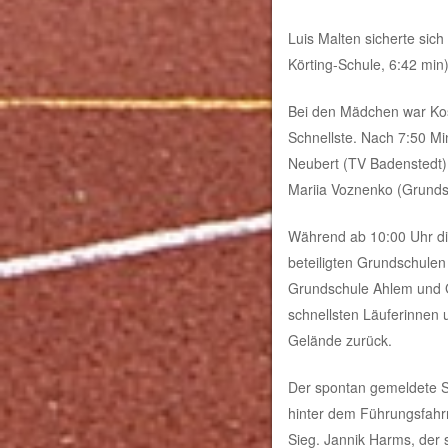
Luis Malten sicherte sic
Körting-Schule, 6:42 min)
Bei den Mädchen war Kos
Schnellste. Nach 7:50 M
Neubert (TV Badenstedt) d
Mariia Voznenko (Grundsc
Während ab 10:00 Uhr die
beteiligten Grundschulen
Grundschule Ahlem und Gr
schnellsten Läuferinnen 
Gelände zurück.
Der spontan gemeldete Sv
hinter dem Führungsfahrr
Sieg. Jannik Harms, der 