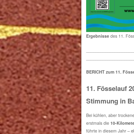
Ergebnisse
des 11. Föss
____________________
____________________
BERICHT zum 11. Fösse
11. Fösselauf 
Stimmung in B
Bei kühlen, aber trock
erstmals die
10-Kilomete
führte in diesem Jahr – e