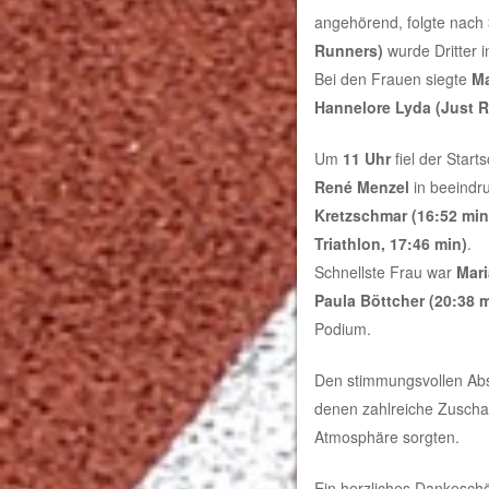
angehörend, folgte nach
Runners)
wurde Dritter 
Bei den Frauen siegte
Ma
Hannelore Lyda (Just R
Um
11 Uhr
fiel der Start
René Menzel
in beeind
Kretzschmar (16:52 min
Triathlon, 17:46 min)
.
Schnellste Frau war
Mari
Paula Böttcher (20:38 m
Podium.
Den stimmungsvollen Abs
denen zahlreiche Zuschau
Atmosphäre sorgten.
Ein herzliches Dankeschön