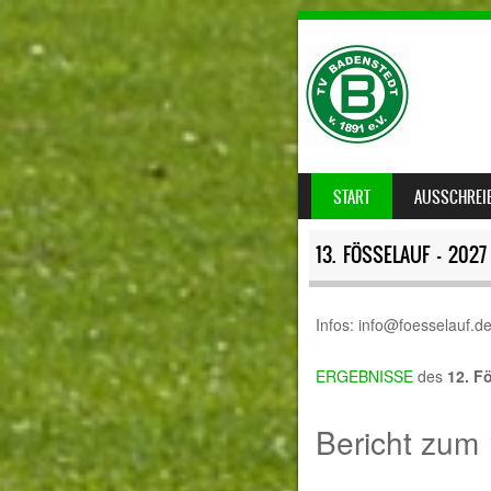
SKIP TO CONTENT
START
AUSSCHREI
MENU
13. FÖSSELAUF – 202
Infos: info@foesselauf.d
ERGEBNISSE
des
12. F
Bericht zum 