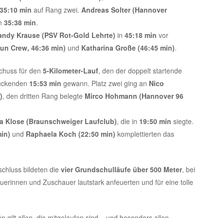
35:10 min
auf Rang zwei.
Andreas Solter (Hannover
in
35:38 min
.
ndy Krause (PSV Rot-Gold Lehrte)
in
45:18 min
vor
un Crew, 46:36 min)
und
Katharina Große (46:45 min)
.
schuss für den
5-Kilometer-Lauf
, den der doppelt startende
ruckenden
15:53 min
gewann. Platz zwei ging an
Nico
)
, den dritten Rang belegte
Mirco Hohmann (Hannover 96
a Klose (Braunschweiger Laufclub)
, die in
19:50 min
siegte.
in)
und
Raphaela Koch (22:50 min)
komplettierten das
chluss bildeten die
vier Grundschulläufe über 500 Meter
, bei
erinnen und Zuschauer lautstark anfeuerten und für eine tolle
 gilt allen, die mitgelaufen sind – und besonders allen